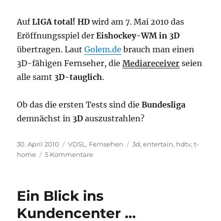
Auf
LIGA total! HD
wird am 7. Mai 2010 das
Eröffnungsspiel der
Eishockey-WM in 3D
übertragen. Laut
Golem.de
brauch man einen
3D-fähigen Fernseher, die
Mediareceiver
seien
alle samt
3D-tauglich
.
Ob das die ersten Tests sind die
Bundesliga
demnächst in
3D
auszustrahlen?
Veröffentlicht
Kategorien
Schlagwörter
30. April 2010
VDSL
,
Fernsehen
3d
,
entertain
,
hdtv
,
t-
am
zu
home
5 Kommentare
T-
Home
Entertain:
Ein Blick ins
Eishockey-
WM
Kundencenter …
in