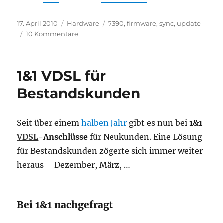
Veröffentlicht
Kategorien
Schlagwörter
17. April 2010
Hardware
7390
,
firmware
,
sync
,
update
am
zu
10 Kommentare
Erste
Erfahrungen:
FRITZ!Box
1&1 VDSL für
Fon
WLAN
Bestandskunden
7390
–
Firmware
Seit über einem
halben Jahr
gibt es nun bei
1&1
VDSL
-Anschlüsse
für Neukunden. Eine Lösung
für Bestandskunden zögerte sich immer weiter
heraus – Dezember, März, …
Bei 1&1 nachgefragt