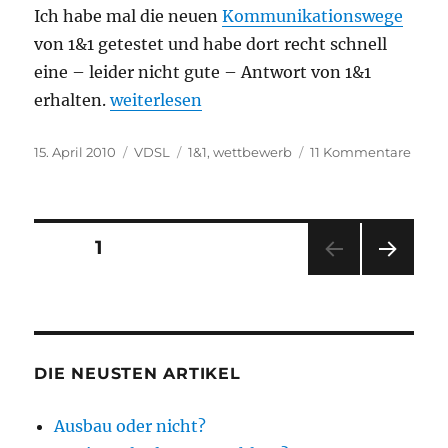
Ich habe mal die neuen
Kommunikationswege
von 1&1 getestet und habe dort recht schnell
eine – leider nicht gute – Antwort von 1&1
„1&1 VDSL für Bestandskunden“
erhalten.
weiterlesen
Veröffentlicht
Kategorien
Schlagwörter
zu
15. April 2010
VDSL
1&1
,
wettbewerb
11 Kommentare
am
1&1
VDSL
für
Best
Seitennummerierung
SEITE
1
NÄC
der
HSTE
SEIT
Beiträge
E
DIE NEUSTEN ARTIKEL
Ausbau oder nicht?