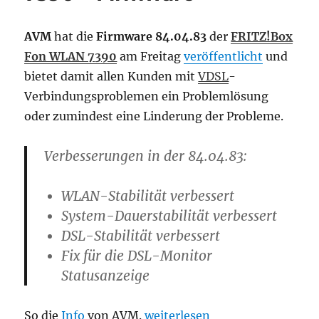
AVM
hat die
Firmware 84.04.83
der
FRITZ!Box
Fon WLAN 7390
am Freitag
veröffentlicht
und
bietet damit allen Kunden mit
VDSL
-
Verbindungsproblemen ein Problemlösung
oder zumindest eine Linderung der Probleme.
Verbesserungen in der 84.04.83:
WLAN-Stabilität verbessert
System-Dauerstabilität verbessert
DSL-Stabilität verbessert
Fix für die DSL-Monitor
Statusanzeige
„Erste Erfahrungen: FRITZ!B
So die
Info
von AVM.
weiterlesen