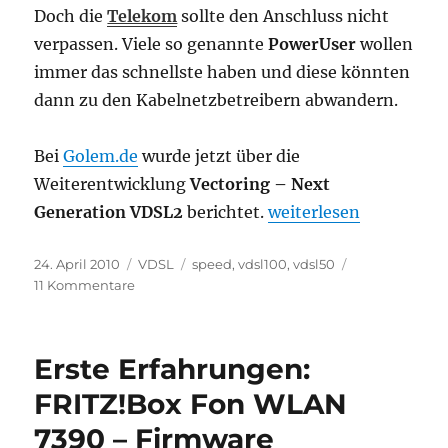
Doch die
Telekom
sollte den Anschluss nicht
verpassen. Viele so genannte
PowerUser
wollen
immer das schnellste haben und diese könnten
dann zu den Kabelnetzbetreibern abwandern.
Bei
Golem.de
wurde jetzt über die
Weiterentwicklung
Vectoring – Next
„VDSL100? Wird es bal
Generation VDSL2
berichtet.
weiterlesen
Veröffentlicht
Kategorien
Schlagwörter
24. April 2010
VDSL
speed
,
vdsl100
,
vdsl50
am
zu
11 Kommentare
VDSL100?
Wird
es
Erste Erfahrungen:
bald
mal
FRITZ!Box Fon WLAN
schneller?
7390 – Firmware