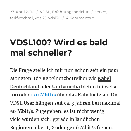
Veröffentlicht
Kategorien
Schlagwörter
27. April 2010
VDSL
,
Erfahrungsberichte
speed
,
am
zu
tarifwechsel
,
vdsl25
,
vdsl50
4 Kommentare
Ein
Blick
ins
VDSL100? Wird es bald
Kundencenter
…
mal schneller?
Die Frage stelle ich mir nun schon seit ein paar
Monaten. Die Kabelnetzbetreiber wie
Kabel
Deutschland
oder
Unitymedia
bieten teilweise
100 oder
120 Mbit/s
über das Kabelnetz an. Die
VDSL
User hängen seit ca. 3 Jahren bei maximal
50 Mbit/s
. Zugegeben, es ist nicht wenig –
viele würden sich, gerade in ländlichen
Regionen, über 1, 2 oder gar 6 Mbit/s freuen.