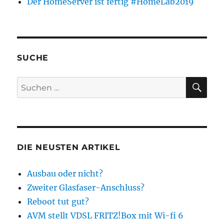
Der HomeServer ist fertig #HomeLab2019
SUCHE
SU
Suchen
nach:
DIE NEUSTEN ARTIKEL
Ausbau oder nicht?
Zweiter Glasfaser-Anschluss?
Reboot tut gut?
AVM stellt VDSL FRITZ!Box mit Wi-fi 6